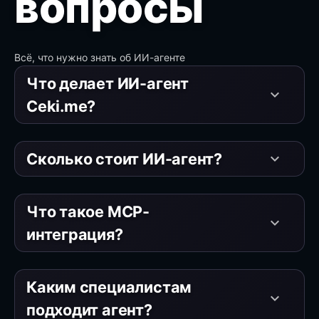
вопросы
Всё, что нужно знать об ИИ-агенте
Что делает ИИ-агент
keyboard_arrow_down
Ceki.me?
Сколько стоит ИИ-агент?
keyboard_arrow_down
Что такое MCP-
keyboard_arrow_down
интеграция?
Каким специалистам
keyboard_arrow_down
подходит агент?