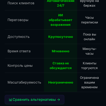
Автоматический
Вручную на
Поиск клиентов
24/7
биржах
ИИ
Часы
Переговоры
обрабатывает
переписки
возражения
Пока вы
Доступность
Круглосуточно
онлайн
Минуты-
Время ответа
Мгновенно
часы
Ставка не
Клиенты
Контроль цены
обсуждается
торгуются
Ограничена
Масштабируемость
Неограниченно
вашим
временем
📊
Сравнить альтернативы →