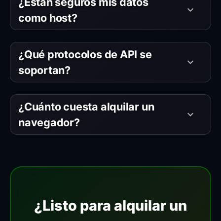
¿Están seguros mis datos
keyboard_arrow_down
como host?
¿Qué protocolos de API se
keyboard_arrow_down
soportan?
¿Cuánto cuesta alquilar un
keyboard_arrow_down
navegador?
¿Listo para alquilar un