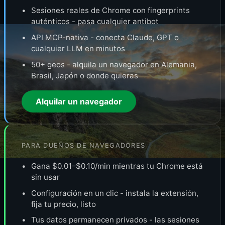
Sesiones reales de Chrome con fingerprints
auténticos - pasa cualquier antibot
API MCP-nativa - conecta Claude, GPT o
cualquier LLM en minutos
50+ geos - alquila un navegador en Alemania,
Brasil, Japón o donde quieras
Alquilar un navegador
PARA DUEÑOS DE NAVEGADORES
Gana $0.01–$0.10/min mientras tu Chrome está
sin usar
Configuración en un clic - instala la extensión,
fija tu precio, listo
Tus datos permanecen privados - las sesiones