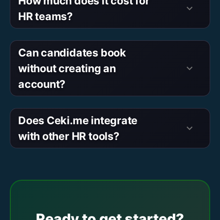
How much does it cost for
keyboard_arrow_down
HR teams?
Can candidates book
without creating an
keyboard_arrow_down
account?
Does Ceki.me integrate
keyboard_arrow_down
with other HR tools?
Ready to get started?