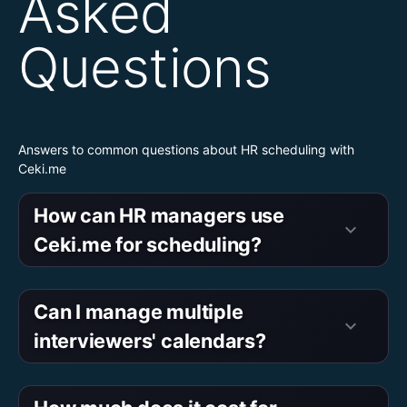
Asked
Questions
Answers to common questions about HR scheduling with
Ceki.me
How can HR managers use
keyboard_arrow_down
Ceki.me for scheduling?
Can I manage multiple
keyboard_arrow_down
interviewers' calendars?