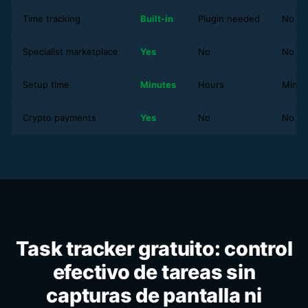
Time tracking
Built-in
Plugin needed
No
Specialist marketplace
Yes
No
No
Setup time
Minutes
Hours
Minut
Crypto payments
Yes
No
No
Task tracker gratuito: control
efectivo de tareas sin
capturas de pantalla ni